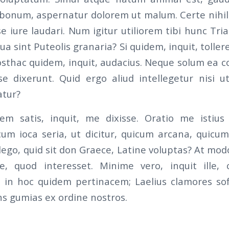
bonum, aspernatur dolorem ut malum. Certe nihil 
e iure laudari. Num igitur utiliorem tibi hunc Tri
ua sint Puteolis granaria? Si quidem, inquit, toller
osthac quidem, inquit, audacius. Neque solum ea
e dixerunt. Quid ergo aliud intellegetur nisi 
atur?
m satis, inquit, me dixisse. Oratio me istius
icum ioca seria, ut dicitur, quicum arcana, quicu
ego, quid sit don Graece, Latine voluptas? At modo
e, quod interesset. Minime vero, inquit ille, 
t, in hoc quidem pertinacem; Laelius clamores sof
s gumias ex ordine nostros.