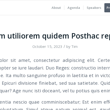
About
Agenda
Speakers
Pr
 utiliorem quidem Posthac re
/
October 15, 2023
by
Tim
or sit amet, consectetur adipiscing elit. Certe
pter se iure laudari. Duo Reges: constructio inter
e. Ita multo sanguine profuso in laetitia et in vict
Epicuri divisione finiebat, sed sua satietate. Qu
uar? Age nunc isti doceant, vel tu potius quis eni
rentia nescio quae comminiscebatur; Est enim ef
luptatum. Simul atque natum animal est, gaud