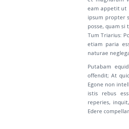
eam appetit ut 
ipsum propter s
posse, quam si t
Tum Triarius: P
etiam paria ess
naturae negleg
Putabam equide
offendit; At qu
Egone non intell
istis rebus ess
reperies, inqui
Edere compellan