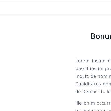
Bonum
Lorem ipsum dol
possit ipsum pro
inquit, de nomin
Cupiditates non 
de Democrito loq
Ille enim occur
et magnarum vo