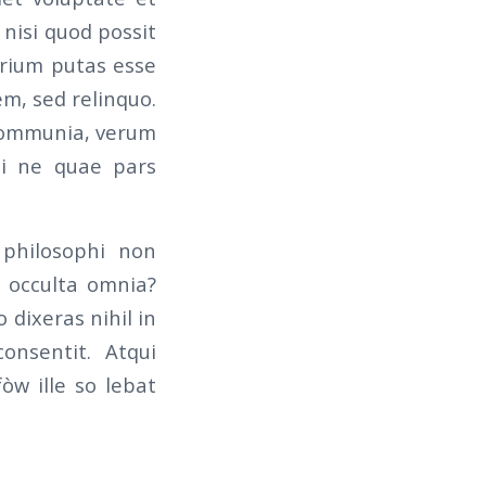
nisi quod possit
arium putas esse
em, sed relinquo.
 communia, verum
uti ne quae pars
 philosophi non
m occulta omnia?
 dixeras nihil in
consentit. Atqui
òw ille so lebat