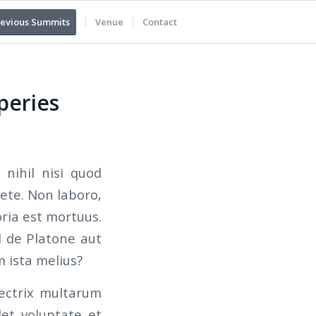
evious Summits
Venue
Contact
peries
 nihil nisi quod
rete. Non laboro,
oria est mortuus.
id de Platone aut
m ista melius?
fectrix multarum
et voluptate et